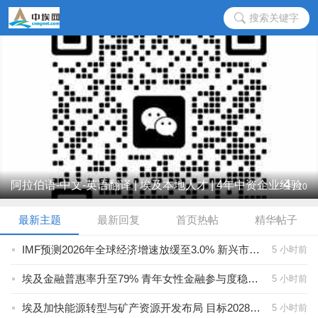
搜索关键字
4
阿拉伯语-中文-英语翻译 | 埃及本地人才 | 4年中资企业经验
/
10
...
最新主题
最新回复
首页热帖
精华帖子
IMF预测2026年全球经济增速放缓至3.0% 新兴市场展现增长韧性
5 小时前
埃及金融普惠率升至79% 青年女性金融参与度稳步增长
5 小时前
埃及加快能源转型与矿产资源开发布局 目标2028年可再生能源占比达45%
5 小时前