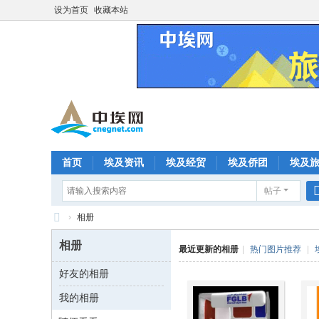
设为首页
收藏本站
首页
埃及资讯
埃及经贸
埃及侨团
埃及
帖子
分享
记录
排行榜
›
相册
中
相册
最近更新的相册
|
热门图片推荐
|
埃
好友的相册
网
我的相册
—