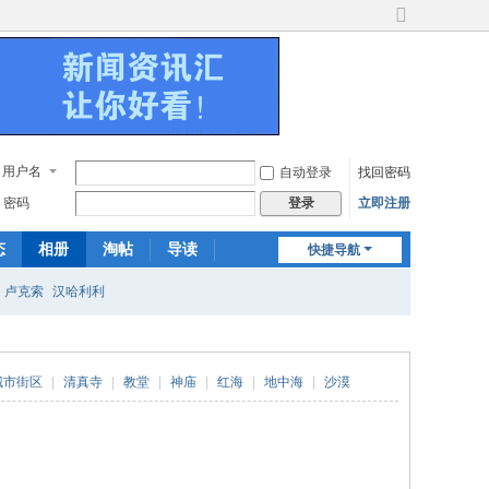
切
换
到
宽
版
用户名
自动登录
找回密码
密码
立即注册
登录
态
相册
淘帖
导读
快捷导航
日志
关于我们
卢克索
汉哈利利
城市街区
|
清真寺
|
教堂
|
神庙
|
红海
|
地中海
|
沙漠