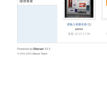
旅
随便看看
埃
华
人
请输入相册名称
(1)
的
admin
更新 10-23 17:35
网
络
家
Powered by
Discuz!
X3.5
© 2001-2025
Discuz! Team
.
园
！