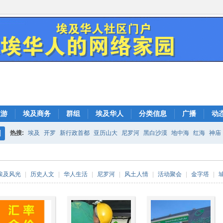
旅游
埃及商务
群组
埃及华人
分类信息
广播
动
热搜:
埃及
开罗
新行政首都
亚历山大
尼罗河
黑白沙漠
地中海
红海
神庙
搜
索
埃及风光
|
历史人文
|
华人生活
|
尼罗河
|
风土人情
|
活动聚会
|
金字塔
|