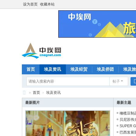
设为首页
收藏本站
首页
埃及资讯
埃及经贸
埃及侨团
埃及旅
帖子
分享
记录
排行榜
»
首页
›
埃及资讯
中
最新图片
最新主题
埃
橄榄豆制
网
贝尼苏伟
SUPER
—
巴西发展部