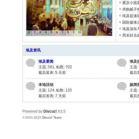
旅
重庆小面
埃
求购腻子
埃及提速
华
流中心地位 ..
国际媒体
人
全球影响力再 
埃及深化
1
2
3
4
5
6
7
8
9
10
人才培养 ...
周末好去
的
您一起打卡埃及
网
埃及资讯
络
埃及要闻
埃及
家
主题: 581
,
帖数: 702
主题: 
园
最后发表:
5 天前
最后发表
！
本地活动
娱闻
主题: 124
,
帖数: 135
主题: 
最后发表:
7 天前
最后发表
Powered by
Discuz!
X3.5
© 2001-2025
Discuz! Team
.