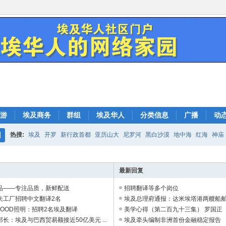
游
埃及商务
群组
埃及华人
分类信息
广播
动
热搜:
埃及
开罗
新行政首都
亚历山大
尼罗河
黑白沙漠
地中海
红海
神庙
搜
索
最新回复
品——专注品质，新鲜配送
招聘翻译等多个岗位
夫工厂招聘中文翻译2名
埃及总理府通报：达米埃塔港两艘船
 GOOD照明：招聘2名埃及翻译
定系无人机引发 ...
美学心得（第二百九十三集） 罗国正
长：埃及与巴西贸易额接近50亿美元 ...
埃及牵头编制非洲首份金融稳定报告