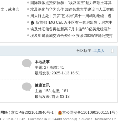
流中心地位 ...
国际媒体点赞萨拉赫：“埃及国王”魅力席卷土耳其
中文，或者会
全球影响力再 ...
埃及深化与华为合作 加速智慧大学建设与人工智能
人才培养 ...
周末好去处｜开罗“艺术街”第十一周精彩继续，邀
您一起打卡埃及 ...
🏠 新首都TMG CELIA 小区有一套房出售，房东中
国人 ...
埃及外汇储备再创新高 7月末达563亿美元经济外
部韧性持续提升 ...
埃及组建新城交通合资企业 投放200辆智能公交打
造智慧公共交通平 ...
分区版主:
工具人
本地故事
主题: 27
,
帖数: 41
最后发表: 2025-1-13 16:51
健康资讯
主题: 158
,
帖数: 181
最后发表:
前天 03:13
巴网络
(
京ICP备2021013840号-1
|
京公网安备11010902001151号
)
, 2026-8-7 10:46
, Processed in 0.024409 second(s), 6 queries , MemCache On.