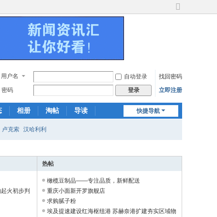
切
换
到
宽
版
用户名
自动登录
找回密码
密码
立即注册
登录
态
相册
淘帖
导读
快捷导航
日志
关于我们
卢克索
汉哈利利
热帖
橄榄豆制品——专注品质，新鲜配送
舶起火初步判
重庆小面新开罗旗舰店
求购腻子粉
埃及提速建设红海枢纽港 苏赫奈港扩建夯实区域物