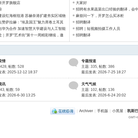
新开罗旗舰店
大家好
粉
招聘有水果蔬菜出口经验的翻译，会
建设红海枢纽港 苏赫奈港扩建夯实区域物
英文都可以 ...
麻烦问一下，开罗怎么买冰柜
.
点赞萨拉赫：“埃及国王”魅力席卷土耳其
招聘翻译
...
与华为合作 加速智慧大学建设与人工智能
招聘｜短视频拍摄工作人员
处｜开罗“艺术街”第十一周精彩继续，邀
招聘翻译
 ...
疫情
专题报道
428
,
帖数: 528
主题: 335
,
帖数: 386
: 2025-12-12 18:37
最后发表: 2026-7-25 18:27
视讯
天气气候
43
,
帖数: 59
主题: 102
,
帖数: 136
: 2026-6-30 13:25
最后发表: 2026-6-24 20:02
|
Archiver
|
手机版
|
小黑屋
|
凯斯
GMT+8