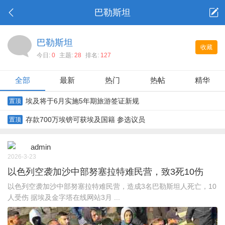
巴勒斯坦
巴勒斯坦
收藏
今日:
0
主题:
28
排名:
127
全部
最新
热门
热帖
精华
埃及将于6月实施5年期旅游签证新规
置顶
存款700万埃镑可获埃及国籍 参选议员
置顶
admin
2026-3-23
以色列空袭加沙中部努塞拉特难民营，致3死10伤
以色列空袭加沙中部努塞拉特难民营，造成3名巴勒斯坦人死亡，10
人受伤 据埃及金字塔在线网站3月 ...