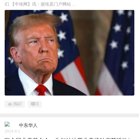
们 【中埃网】讯：据埃及门户网站 ...
3567
0
中东华人
2024-9-1