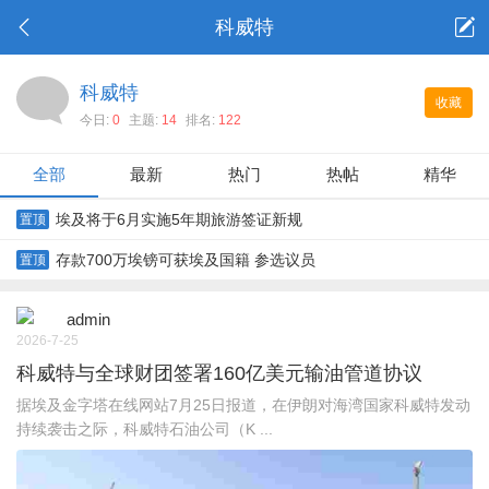
科威特
科威特
收藏
今日:
0
主题:
14
排名:
122
全部
最新
热门
热帖
精华
埃及将于6月实施5年期旅游签证新规
置顶
存款700万埃镑可获埃及国籍 参选议员
置顶
admin
2026-7-25
科威特与全球财团签署160亿美元输油管道协议
据埃及金字塔在线网站7月25日报道，在伊朗对海湾国家科威特发动
持续袭击之际，科威特石油公司（K ...