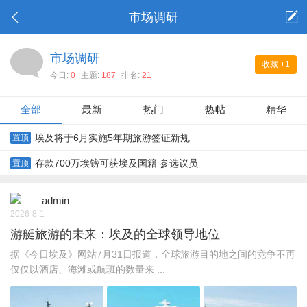
市场调研
市场调研
收藏
+1
今日:
0
主题:
187
排名:
21
全部
最新
热门
热帖
精华
埃及将于6月实施5年期旅游签证新规
置顶
存款700万埃镑可获埃及国籍 参选议员
置顶
admin
2026-8-1
游艇旅游的未来：埃及的全球领导地位
据《今日埃及》网站7月31日报道，全球旅游目的地之间的竞争不再
仅仅以酒店、海滩或航班的数量来 ...