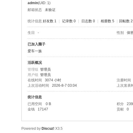
旅
admin
(UID: 1)
埃
邮箱状态
未验证
华
统计信息
好友数 1
|
记录数 0
|
日志数 0
|
相册数 5
|
回帖数 2
人
生日
-
性别
保
的
网
已加入圈子
爱车一族
络
家
活跃概况
园
管理组
管理员
用户组
管理员
！
在线时间
3074 小时
注册时间
上次活动时间
2026-8-7 03:04
上次发表
统计信息
已用空间
0 B
积分
239
金钱
17147
贡献
0
Powered by
Discuz!
X3.5