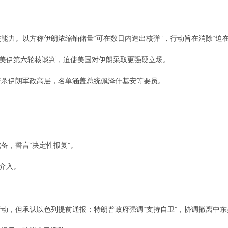
核能力。以方称伊朗浓缩铀储量“可在数日内造出核弹”，行动旨在消除“迫
日的美伊第六轮核谈判，迫使美国对伊朗采取更强硬立场。
步暗杀伊朗军政高层，名单涵盖总统佩泽什基安等要员。
备，誓言“决定性报复”。
国介入。
与行动，但承认以色列提前通报；特朗普政府强调“支持自卫”，协调撤离中