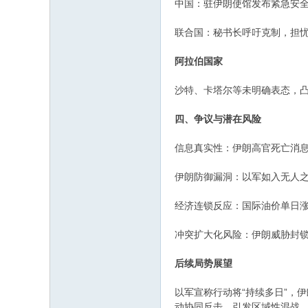
‌中国‌：驻伊朗使馆发布紧急安
‌联合国‌：秘书长呼吁克制，担
‌阿拉伯国家‌
沙特、卡塔尔等未明确表态，
四、争议与潜在风险
‌信息真实性‌：伊朗高官死亡
‌伊朗防御漏洞‌：以军如入无
‌经济连锁反应‌：国际油价单
‌冲突扩大化风险‌：伊朗威胁
后续局势展望
以军宣称行动将“持续多日”，
动协同反击，引发区域性混战