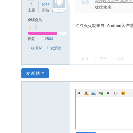
flyings 发表于 2025-6-
9
1088
2503
犹犹豫豫
主题
回帖
积分
金牌会员
红红火火就来自: Android客户
积分
2503
收听TA
发消息
回复
支持
反对
发新帖