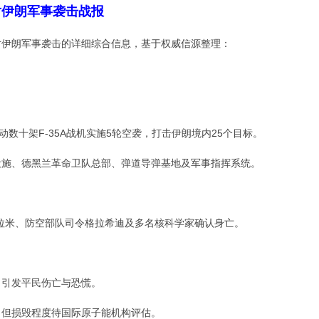
列对伊朗军事袭击战报
色列对伊朗军事袭击的详细综合信息，基于权威信源整理：
动数十架F-35A战机实施5轮空袭，打击伊朗境内25个目标。
设施、德黑兰革命卫队总部、弹道导弹基地及军事指挥系统。
拉米、防空部队司令格拉希迪及多名核科学家确认身亡。
，引发平民伤亡与恐慌。
，但损毁程度待国际原子能机构评估。