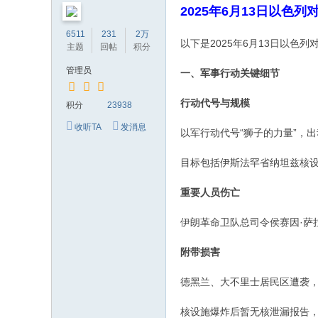
2025年6月13日以色
的
6511
231
2万
网
以下是2025年6月13日以
主题
回帖
积分
络
管理员
一、军事行动关键细节
家
园
‌行动代号与规模‌
积分
23938
！
收听TA
发消息
以军行动代号“狮子的力量”，出
目标包括伊斯法罕省纳坦兹核
‌重要人员伤亡‌
伊朗革命卫队总司令侯赛因·萨
‌附带损害‌
德黑兰、大不里士居民区遭袭
核设施爆炸后暂无核泄漏报告