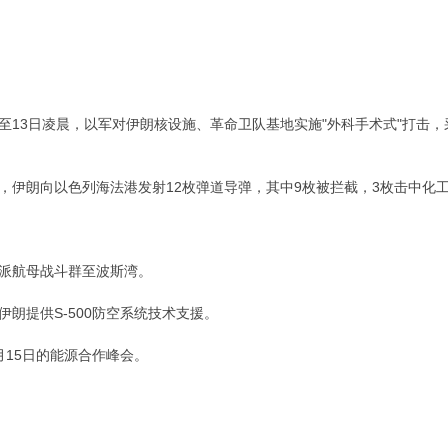
夜至13日凌晨，以军对伊朗核设施、革命卫队基地实施"外科手术式"打击
间，伊朗向以色列海法港发射12枚弹道导弹，其中9枚被拦截，3枚击中化
增派航母战斗群至波斯湾。
伊朗提供S-500防空系统技术支援。
月15日的能源合作峰会。