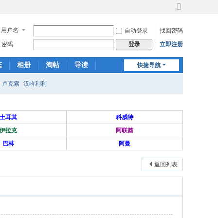
切
换
用户名
自动登录
找回密码
到
宽
密码
立即注册
登录
版
态
相册
淘帖
导读
快捷导航
日志
关于我们
卢克索
汉哈利利
土耳其
科威特
伊拉克
阿联酋
巴林
阿曼
返回列表