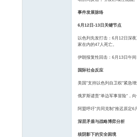
事件发展脉络
6月12日-13日关键节点
以色列先发打击：6月12日深
家在内的47人死亡。
伊朗报复性回击：6月13日午
国际社会反应
美国"支持以色列自卫权"紧急
俄罗斯谴责"单边军事冒险"，向
阿盟呼吁"共同克制"推迟原定6
深层矛盾与战略博弈分析
核阴影下的安全困境