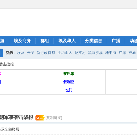
游
埃及商务
群组
埃及华人
分类信息
广播
动
热搜:
埃及
开罗
新行政首都
亚历山大
尼罗河
黑白沙漠
地中海
红海
神庙
搜
事袭击战报
索
尔
黎巴嫩
列
叙利亚
也门
伊朗军事袭击战报
火...
[复制链接]
显示全部楼层