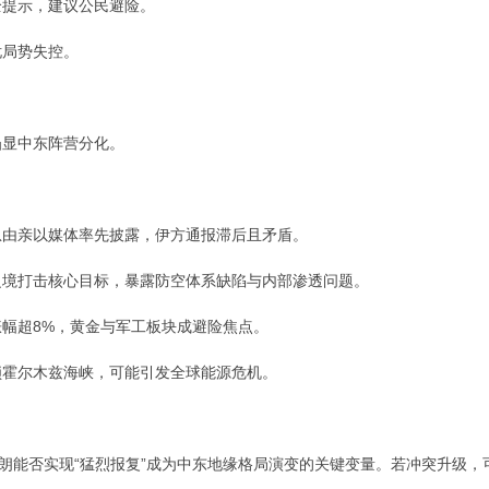
全提示，建议公民避险。
忧局势失控。
凸显中东阵营分化。
消息由亲以媒体率先披露，伊方通报滞后且矛盾。
人之境打击核心目标，暴露防空体系缺陷与内部渗透问题。
日涨幅超8%，黄金与军工板块成避险焦点。
封锁霍尔木兹海峡，可能引发全球能源危机。
伊朗能否实现“猛烈报复”成为中东地缘格局演变的关键变量。若冲突升级，
。