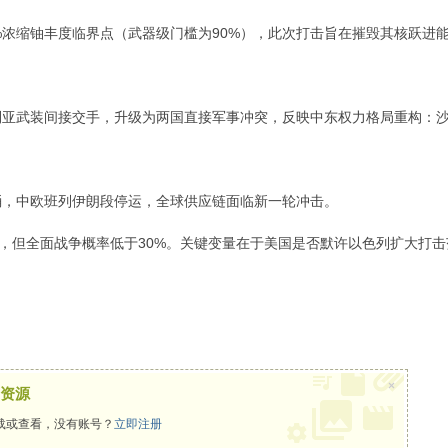
%浓缩铀丰度临界点（武器级门槛为90%），此次打击旨在摧毁其核跃进能
利亚武装间接交手，升级为两国直接军事冲突，反映中东权力格局重构：
/桶，中欧班列伊朗段停运，全球供应链面临新一轮冲击。
"，但全面战争概率低于30%。关键变量在于美国是否默许以色列扩大打
×
资源
载或查看，没有账号？
立即注册