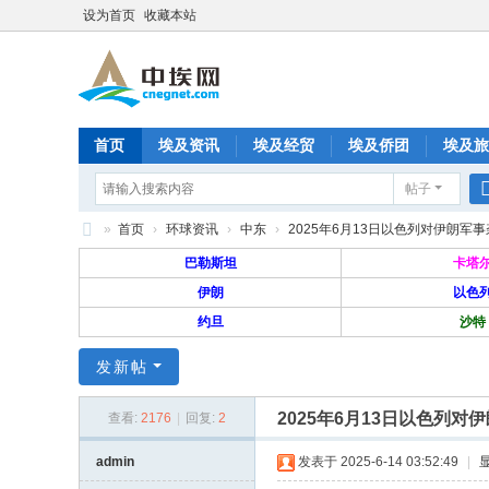
设为首页
收藏本站
首页
埃及资讯
埃及经贸
埃及侨团
埃及旅
帖子
分享
记录
排行榜
»
首页
›
环球资讯
›
中东
›
2025年6月13日以色列对伊朗军
中
巴勒斯坦
卡塔
埃
伊朗
以色
约旦
沙特
网
—
发新帖
旅
2025年6月13日以色列对
埃
查看:
2176
|
回复:
2
华
admin
发表于 2025-6-14 03:52:49
|
人