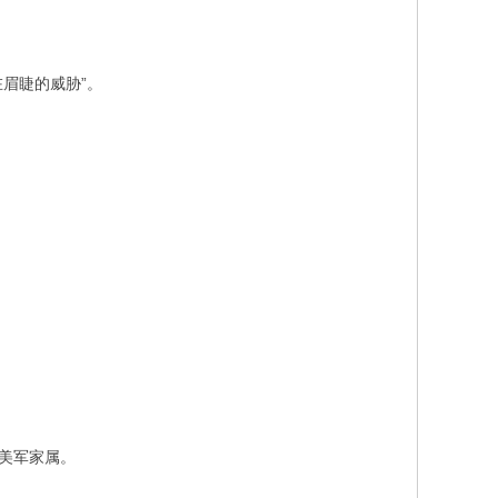
在眉睫的威胁”。
东美军家属。